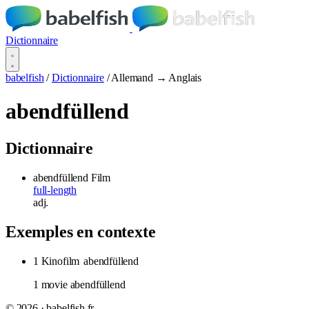
Dictionnaire
babelfish
/
Dictionnaire
/
Allemand → Anglais
abendfüllend
Dictionnaire
abendfüllend
Film
full-length
adj.
Exemples en contexte
1 Kinofilm
abendfüllend
1 movie abendfüllend
© 2026 · babelfish.fr