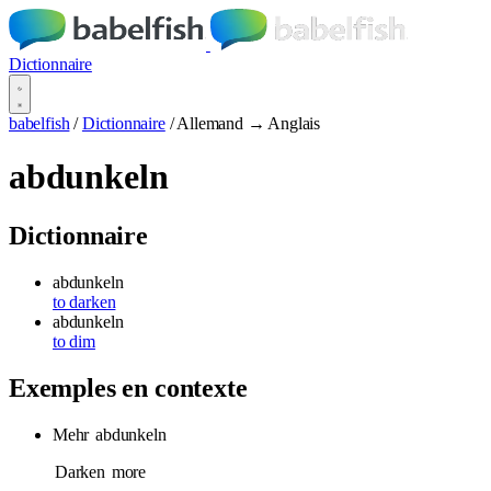
Dictionnaire
babelfish
/
Dictionnaire
/
Allemand → Anglais
abdunkeln
Dictionnaire
abdunkeln
to darken
abdunkeln
to dim
Exemples en contexte
Mehr
abdunkeln
Darken
more