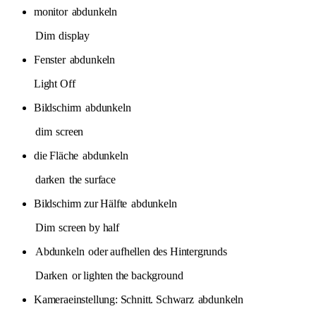
monitor
abdunkeln
Dim
display
Fenster
abdunkeln
Light Off
Bildschirm
abdunkeln
dim
screen
die Fläche
abdunkeln
darken
the surface
Bildschirm zur Hälfte
abdunkeln
Dim
screen by half
Abdunkeln
oder aufhellen des Hintergrunds
Darken
or lighten the background
Kameraeinstellung: Schnitt. Schwarz
abdunkeln