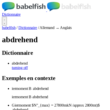
Dictionnaire
babelfish
/
Dictionnaire
/
Allemand → Anglais
abdrehend
Dictionnaire
abdrehend
turning off
Exemples en contexte
iermoment B
abdrehend
iermoment B abdrehend
Giermoment $N''_{max} = 27800mkN /approx 2800mt)$
abdrehend