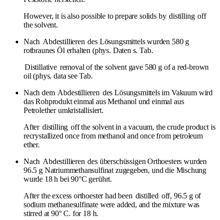
However, it is also possible to prepare solids by
distilling
off
the solvent.
Nach
Abdestillieren
des Lösungsmittels wurden 580 g
rotbraunes Öl erhalten (phys. Daten s. Tab.
Distillative
removal of the solvent gave 580 g of a red-brown
oil (phys. data see Tab.
Nach dem
Abdestillieren
des Lösungsmittels im Vakuum wird
das Rohprodukt einmal aus Methanol und einmal aus
Petrolether umkristallisiert.
After
distilling
off the solvent in a vacuum, the crude product is
recrystallized once from methanol and once from petroleum
ether.
Nach
Abdestillieren
des überschüssigen Orthoesters wurden
96.5 g Natriummethansulfinat zugegeben, und die Mischung
wurde 18 h bei 90°C gerührt.
After the excess orthoester had been
distilled
off, 96.5 g of
sodium methanesulfinate were added, and the mixture was
stirred at 90° C. for 18 h.