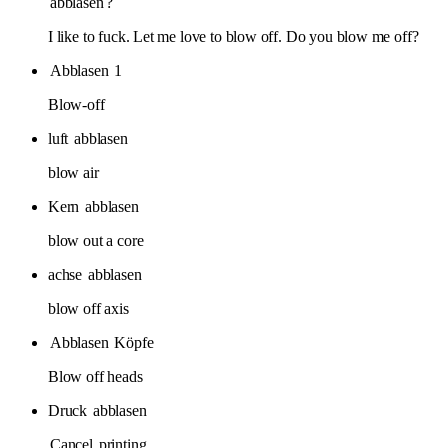
abblasen
?
I like to fuck. Let me love to blow off. Do you blow me off?
Abblasen
1
Blow-off
luft
abblasen
blow air
Kern
abblasen
blow out a core
achse
abblasen
blow off axis
Abblasen
Köpfe
Blow off heads
Druck
abblasen
Cancel
printing