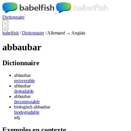
Dictionnaire
babelfish
/
Dictionnaire
/
Allemand → Anglais
abbaubar
Dictionnaire
abbaubar
recoverable
abbaubar
degradable
abbaubar
decomposable
biologisch abbaubar
biodegradable
adj.
Exemples en contexte