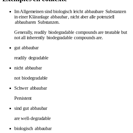
Im Allgemeinen sind biologisch leicht
abbaubare
Substanzen
in einer Kläranlage
abbaubar
, nicht aber alle potenziell
abbaubaren
Substanzen.
Generally, readily
biodegradable
compounds are treatable but
not all inherently
biodegradable
compounds are.
gut
abbaubar
readily
degradable
nicht
abbaubar
not
biodegradable
Schwer
abbaubar
Persistent
sind gut
abbaubar
are well-
degradable
biologisch
abbaubar