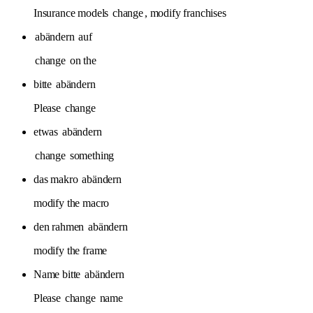
Insurance models
change
, modify franchises
abändern
auf
change
on the
bitte
abändern
Please
change
etwas
abändern
change
something
das makro
abändern
modify the macro
den rahmen
abändern
modify the frame
Name bitte
abändern
Please
change
name