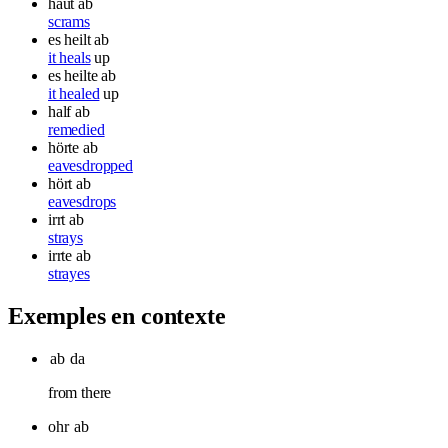
haut ab
scrams
es heilt ab
it heals
up
es heilte ab
it healed
up
half ab
remedied
hörte ab
eavesdropped
hört ab
eavesdrops
irrt ab
strays
irrte ab
strayes
Exemples en contexte
ab
da
from there
ohr
ab