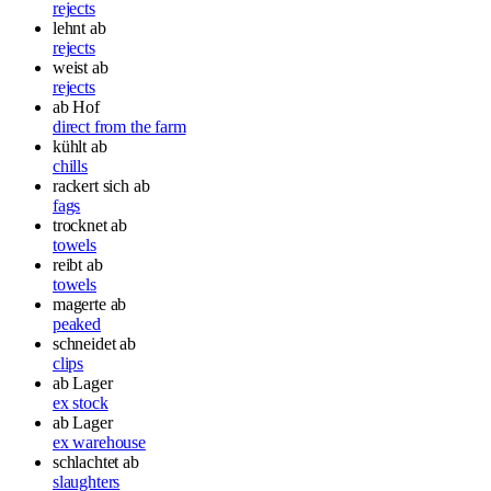
rejects
lehnt ab
rejects
weist ab
rejects
ab Hof
direct from the farm
kühlt ab
chills
rackert sich ab
fags
trocknet ab
towels
reibt ab
towels
magerte ab
peaked
schneidet ab
clips
ab Lager
ex stock
ab Lager
ex warehouse
schlachtet ab
slaughters