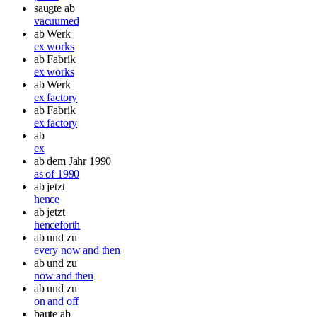
saugte ab
vacuumed
ab Werk
ex works
ab Fabrik
ex works
ab Werk
ex factory
ab Fabrik
ex factory
ab
ex
ab dem Jahr 1990
as of 1990
ab jetzt
hence
ab jetzt
henceforth
ab und zu
every now and then
ab und zu
now and then
ab und zu
on and off
baute ab