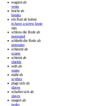
reagiert ab
vents
bricht ab
breaks
ein Rad ab haben
to have a screw loose
ugs.
schloss die Rede ab
perorated
schließt die Rede ab
perorates
schäumt ab
scums
schirmt ab
shields
seift ab
soaps
mäht ab
scythes
plagt sich ab
slaves
schuftet sich ab
slaves
magert ab
peaks