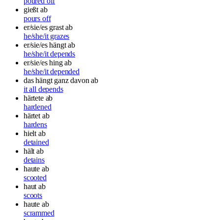
poured off
gießt ab
pours off
er/sie/es grast ab
he/she/it grazes
er/sie/es hängt ab
he/she/it depends
er/sie/es hing ab
he/she/it depended
das hängt ganz davon ab
it all depends
härtete ab
hardened
härtet ab
hardens
hielt ab
detained
hält ab
detains
haute ab
scooted
haut ab
scoots
haute ab
scrammed