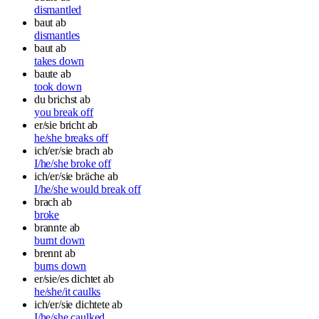
dismantled
baut ab
dismantles
baut ab
takes down
baute ab
took down
du brichst ab
you break off
er/sie bricht ab
he/she breaks off
ich/er/sie brach ab
I/he/she broke off
ich/er/sie bräche ab
I/he/she would break off
brach ab
broke
brannte ab
burnt down
brennt ab
burns down
er/sie/es dichtet ab
he/she/it caulks
ich/er/sie dichtete ab
I/he/she caulked