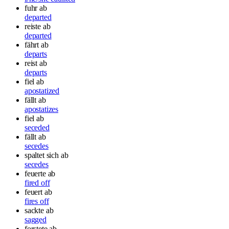
fuhr ab
departed
reiste ab
departed
fährt ab
departs
reist ab
departs
fiel ab
apostatized
fällt ab
apostatizes
fiel ab
seceded
fällt ab
secedes
spaltet sich ab
secedes
feuerte ab
fired off
feuert ab
fires off
sackte ab
sagged
forstete ab