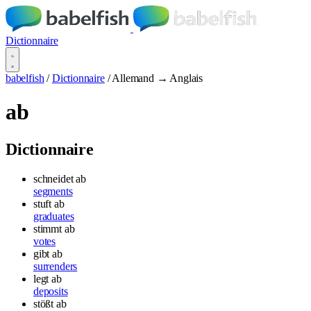
Dictionnaire
babelfish
/
Dictionnaire
/
Allemand → Anglais
ab
Dictionnaire
schneidet ab
segments
stuft ab
graduates
stimmt ab
votes
gibt ab
surrenders
legt ab
deposits
stößt ab