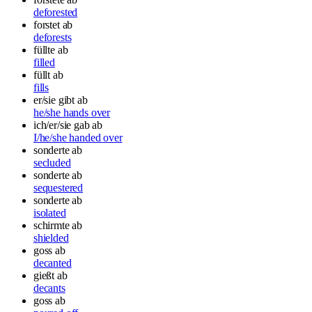
deforested
forstet ab
deforests
füllte ab
filled
füllt ab
fills
er/sie gibt ab
he/she hands over
ich/er/sie gab ab
I/he/she handed over
sonderte ab
secluded
sonderte ab
sequestered
sonderte ab
isolated
schirmte ab
shielded
goss ab
decanted
gießt ab
decants
goss ab