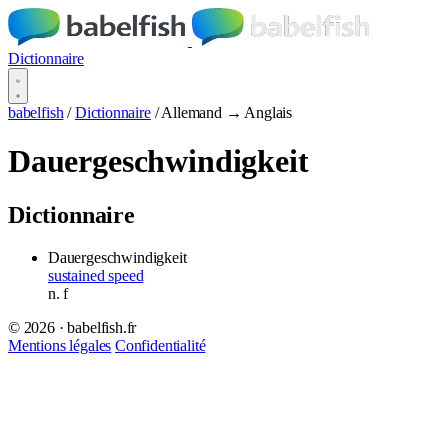
Dictionnaire
babelfish
/
Dictionnaire
/
Allemand → Anglais
Dauergeschwindigkeit
Dictionnaire
Dauergeschwindigkeit
sustained speed
n.
f
© 2026 · babelfish.fr
Mentions légales
Confidentialité