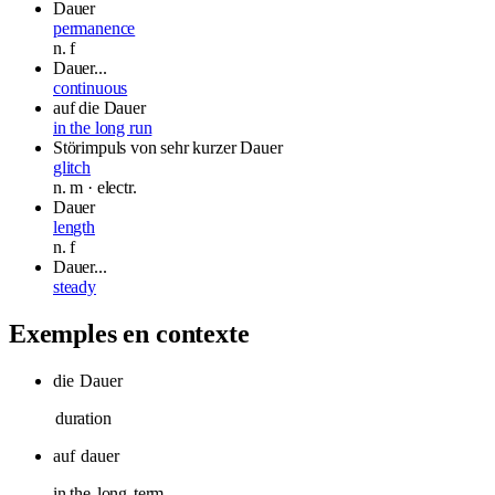
Dauer
permanence
n.
f
Dauer...
continuous
auf die Dauer
in the long run
Störimpuls von sehr kurzer Dauer
glitch
n.
m
· electr.
Dauer
length
n.
f
Dauer...
steady
Exemples en contexte
die
Dauer
duration
auf
dauer
in the
long
term