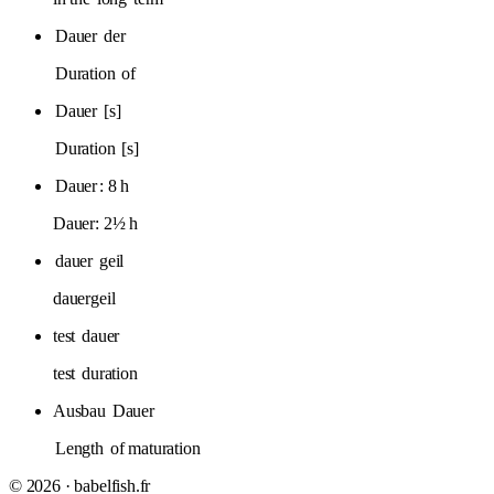
Dauer
der
Duration
of
Dauer
[s]
Duration
[s]
Dauer
: 8 h
Dauer: 2½ h
dauer
geil
dauergeil
test
dauer
test
duration
Ausbau
Dauer
Length
of maturation
© 2026 · babelfish.fr