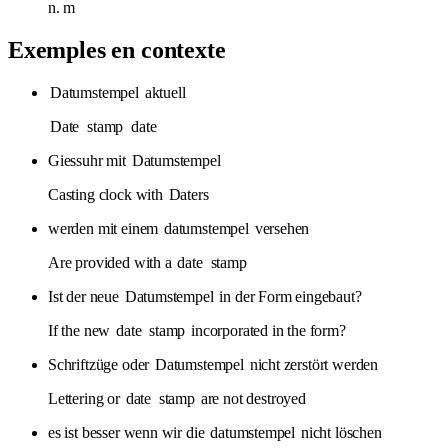
n.
m
Exemples en contexte
Datumstempel
aktuell
Date
stamp
date
Giessuhr mit
Datumstempel
Casting clock with
Daters
werden mit einem
datumstempel
versehen
Are provided with a
date
stamp
Ist der neue
Datumstempel
in der Form eingebaut?
If the new
date
stamp
incorporated in the form?
Schriftzüge oder
Datumstempel
nicht zerstört werden
Lettering or
date
stamp
are not destroyed
es ist besser wenn wir die
datumstempel
nicht löschen