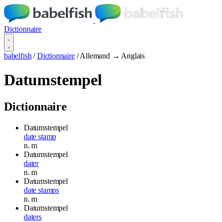
Dictionnaire
babelfish
/
Dictionnaire
/
Allemand → Anglais
Datumstempel
Dictionnaire
Datumstempel
date stamp
n.
m
Datumstempel
dater
n.
m
Datumstempel
date stamps
n.
m
Datumstempel
daters