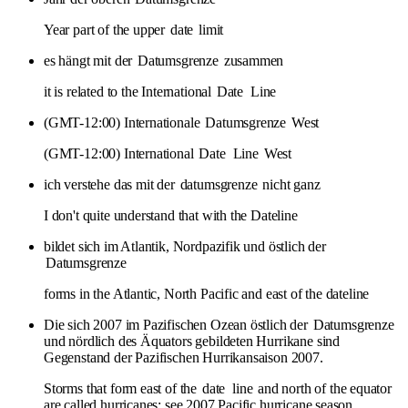
Year part of the upper
date
limit
es hängt mit der
Datumsgrenze
zusammen
it is related to the International
Date
Line
(GMT-12:00) Internationale
Datumsgrenze
West
(GMT-12:00) International
Date
Line
West
ich verstehe das mit der
datumsgrenze
nicht ganz
I don't quite understand that with the Dateline
bildet sich im Atlantik, Nordpazifik und östlich der
Datumsgrenze
forms in the Atlantic, North Pacific and east of the dateline
Die sich 2007 im Pazifischen Ozean östlich der
Datumsgrenze
und nördlich des Äquators gebildeten Hurrikane sind
Gegenstand der Pazifischen Hurrikansaison 2007.
Storms that form east of the
date
line
and north of the equator
are called hurricanes; see 2007 Pacific hurricane season.