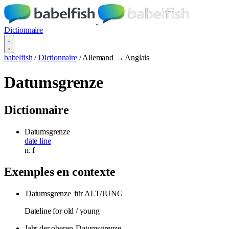
Dictionnaire
babelfish
/
Dictionnaire
/
Allemand → Anglais
Datumsgrenze
Dictionnaire
Datumsgrenze
date line
n.
f
Exemples en contexte
Datumsgrenze
für ALT/JUNG
Dateline for old / young
Jahr der oberen
Datumsgrenze