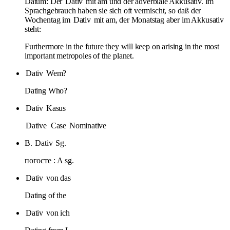
Datum: Der
Dativ
mit am und der adverbiale Akkusativ. Im
Sprachgebrauch haben sie sich oft vermischt, so daß der
Wochentag im
Dativ
mit am, der Monatstag aber im Akkusativ
steht:
Furthermore in the future they will keep on arising in the most
important metropoles of the planet.
Dativ
Wem?
Dating Who?
Dativ
Kasus
Dative
Case
Nominative
B.
Dativ
Sg.
погосте : A sg.
Dativ
von das
Dating of the
Dativ
von ich