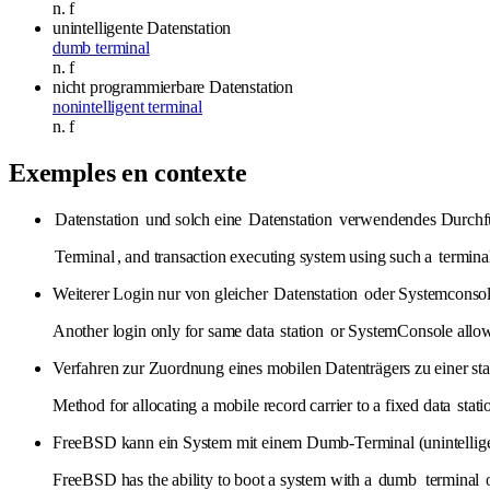
n.
f
unintelligente Datenstation
dumb terminal
n.
f
nicht programmierbare Datenstation
nonintelligent terminal
n.
f
Exemples en contexte
Datenstation
und solch eine
Datenstation
verwendendes Durchfü
Terminal
, and transaction executing system using such a
termina
Weiterer Login nur von gleicher
Datenstation
oder Systemconsole
Another login only for same data
station
or SystemConsole allo
Verfahren zur Zuordnung eines mobilen Datenträgers zu einer st
Method for allocating a mobile record carrier to a fixed data
stati
FreeBSD kann ein System mit einem Dumb-Terminal (unintellig
FreeBSD has the ability to boot a system with a
dumb
terminal
o