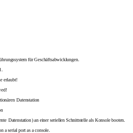
hrungssystem für Geschäftsabwicklungen.
l
.
 erlaubt!
wed!
ationären
Datenstation
on
ente
Datenstation
) an einer seriellen Schnittstelle als Konsole booten.
n a serial port as a console.