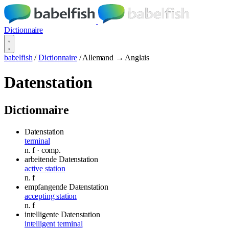
Dictionnaire
babelfish
/
Dictionnaire
/
Allemand → Anglais
Datenstation
Dictionnaire
Datenstation
terminal
n.
f
· comp.
arbeitende Datenstation
active station
n.
f
empfangende Datenstation
accepting station
n.
f
intelligente Datenstation
intelligent terminal