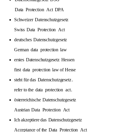
Data
Protection
Act
DPA
Schweizer
Datenschutzgesetz
Swiss
Data
Protection
Act
deutsches
Datenschutzgesetz
German
data
protection
law
erstes
Datenschutzgesetz
Hessen
first
data
protection
law of Hesse
steht für das
Datenschutzgesetz
.
refer to the
data
protection
act
.
österreichische
Datenschutzgesetz
Austrian
Data
Protection
Act
Ich akzeptiere das
Datenschutzgesetz
Acceptance of the
Data
Protection
Act