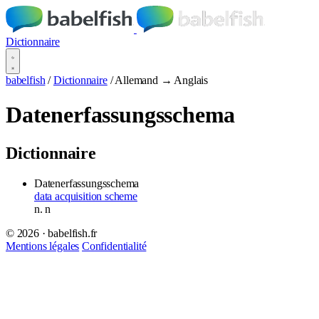
Dictionnaire
babelfish
/
Dictionnaire
/
Allemand → Anglais
Datenerfassungsschema
Dictionnaire
Datenerfassungsschema
data acquisition scheme
n.
n
© 2026 · babelfish.fr
Mentions légales
Confidentialité