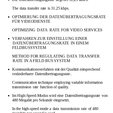
The
data
transfer
rate
is 31.25 kbps.
OPTMIERUNG DER
DATENÜBERTRAGUNGSRATE
FÜR VIDEODIENSTE
OPTIMIZING
DATA
RATE
FOR VIDEO SERVICES
VERFAHREN ZUR EINSTELLUNG EINER
DATENÜBERTRAGUNGSRATE
IN EINEM
FELDBUSSYSTEM
METHOD FOR REGULATING
DATA
TRANSFER
RATE
IN A FIELD BUS SYSTEM
Kommunikationsverfahren mit der Qualität entsprechend
veränderbarer
Datenübertragungsrate
.
Communication technique employing variable information
transmission
rate
function of quality.
Im High-Speed-Modus wird eine
Datenübertragungsrate
von
480 Megabit pro Sekunde eingesetzt.
In the high-speed mode a
data
transmission
rate
of 480