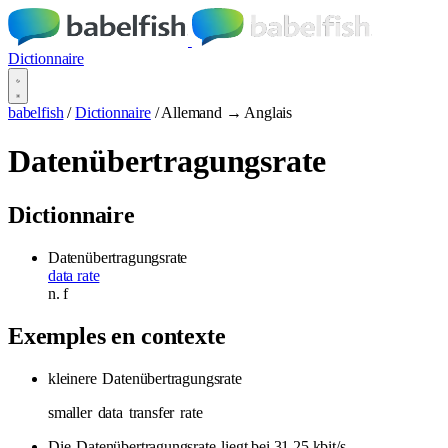
Dictionnaire
babelfish
/
Dictionnaire
/
Allemand → Anglais
Datenübertragungsrate
Dictionnaire
Datenübertragungsrate
data rate
n.
f
Exemples en contexte
kleinere
Datenübertragungsrate
smaller
data
transfer
rate
Die
Datenübertragungsrate
liegt bei 31,25 kbit/s.