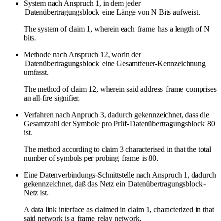
System nach Anspruch 1, in dem jeder
Datenübertragungsblock
eine Länge von N Bits aufweist.
The system of claim 1, wherein each
frame
has a length of N
bits.
Methode nach Anspruch 12, worin der
Datenübertragungsblock
eine Gesamtfeuer-Kennzeichnung
umfasst.
The method of claim 12, wherein said address
frame
comprises
an all-fire signifier.
Verfahren nach Anpruch 3, dadurch gekennzeichnet, dass die
Gesamtzahl der Symbole pro Prüf-
Datenübertragungsblock
80
ist.
The method according to claim 3 characterised in that the total
number of symbols per probing
frame
is 80.
Eine Datenverbindungs-Schnittstelle nach Anspruch 1, dadurch
gekennzeichnet, daß das Netz ein
Datenübertragungsblock
-
Netz ist.
A data link interface as claimed in claim 1, characterized in that
said network is a
frame
relay network.