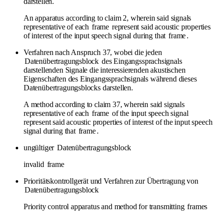
darstellen.
An apparatus according to claim 2, wherein said signals
representative of each
frame
represent said acoustic properties
of interest of the input speech signal during that
frame
.
Verfahren nach Anspruch 37, wobei die jeden
Datenübertragungsblock
des Eingangssprachsignals
darstellenden Signale die interessierenden akustischen
Eigenschaften des Eingangssprachsignals während dieses
Datenübertragungsblocks darstellen.
A method according to claim 37, wherein said signals
representative of each
frame
of the input speech signal
represent said acoustic properties of interest of the input speech
signal during that
frame
.
ungültiger
Datenübertragungsblock
invalid
frame
Prioritätskontrollgerät und Verfahren zur Übertragung von
Datenübertragungsblock
Priority control apparatus and method for transmitting
frames