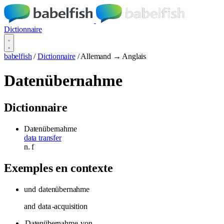
Dictionnaire
babelfish
/
Dictionnaire
/
Allemand → Anglais
Datenübernahme
Dictionnaire
Datenübernahme
data transfer
n.
f
Exemples en contexte
und
datenübernahme
and
data
-acquisition
Datenübernahme
von