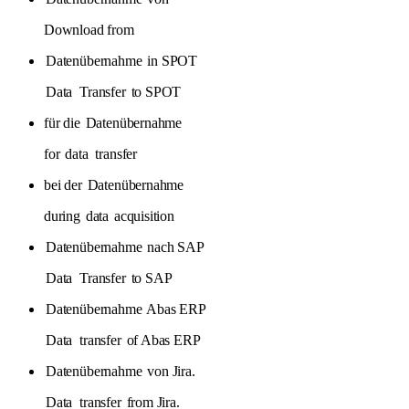
Download from
Datenübernahme
in SPOT
Data
Transfer
to SPOT
für die
Datenübernahme
for
data
transfer
bei der
Datenübernahme
during
data
acquisition
Datenübernahme
nach SAP
Data
Transfer
to SAP
Datenübernahme
Abas ERP
Data
transfer
of Abas ERP
Datenübernahme
von Jira.
Data
transfer
from Jira.