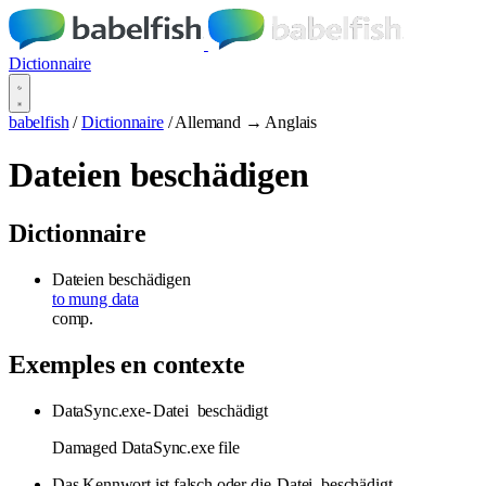
Dictionnaire
babelfish
/
Dictionnaire
/
Allemand → Anglais
Dateien beschädigen
Dictionnaire
Dateien beschädigen
to mung data
comp.
Exemples en contexte
DataSync.exe-
Datei
beschädigt
Damaged DataSync.exe file
Das Kennwort ist falsch oder die
Datei
beschädigt
.