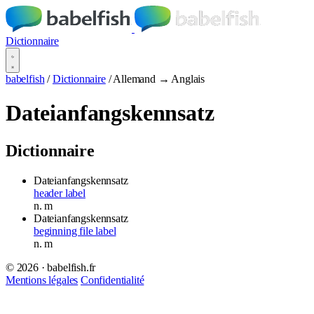
Dictionnaire
babelfish
/
Dictionnaire
/
Allemand → Anglais
Dateianfangskennsatz
Dictionnaire
Dateianfangskennsatz
header label
n.
m
Dateianfangskennsatz
beginning file label
n.
m
© 2026 · babelfish.fr
Mentions légales
Confidentialité