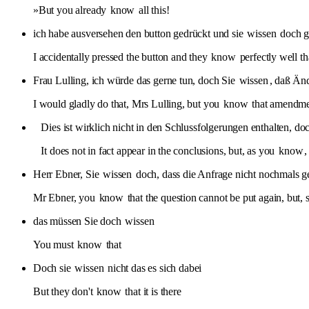
»But you already
know
all this!
ich habe ausversehen den button gedrückt und sie
wissen
doch ga
I accidentally pressed the button and they
know
perfectly well th
Frau Lulling, ich würde das gerne tun, doch Sie
wissen
, daß Än
I would gladly do that, Mrs Lulling, but you
know
that amendmen
Dies ist wirklich nicht in den Schlussfolgerungen enthalten, do
It does not in fact appear in the conclusions, but, as you
know
,
Herr Ebner, Sie
wissen
doch, dass die Anfrage nicht nochmals ges
Mr Ebner, you
know
that the question cannot be put again, but, si
das müssen Sie doch
wissen
You must
know
that
Doch sie
wissen
nicht das es sich dabei
But they don't
know
that it is there