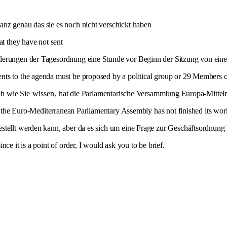
nz genau das sie es noch nicht verschickt haben
at they have not sent
derungen der Tagesordnung eine Stunde vor Beginn der Sitzung von eine
ts to the agenda must be proposed by a political group or 29 Members one
ch wie Sie
wissen
, hat die Parlamentarische Versammlung Europa-Mittelm
 the Euro-Mediterranean Parliamentary Assembly has not finished its wor
tellt werden kann, aber da es sich um eine Frage zur Geschäftsordnung han
nce it is a point of order, I would ask you to be brief.