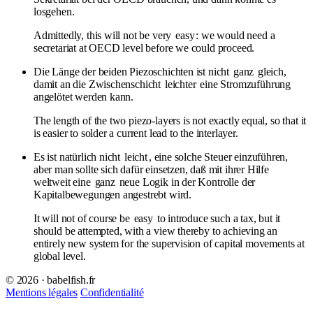
losgehen.
Admittedly, this will not be very
easy
: we would need a
secretariat at OECD level before we could proceed.
Die Länge der beiden Piezoschichten ist nicht
ganz
gleich,
damit an die Zwischenschicht
leichter
eine Stromzuführung
angelötet werden kann.
The length of the two piezo-layers is not exactly equal, so that it
is easier to solder a current lead to the interlayer.
Es ist natürlich nicht
leicht
, eine solche Steuer einzuführen,
aber man sollte sich dafür einsetzen, daß mit ihrer Hilfe
weltweit eine
ganz
neue Logik in der Kontrolle der
Kapitalbewegungen angestrebt wird.
It will not of course be
easy
to introduce such a tax, but it
should be attempted, with a view thereby to achieving an
entirely new system for the supervision of capital movements at
global level.
© 2026 · babelfish.fr
Mentions légales
Confidentialité