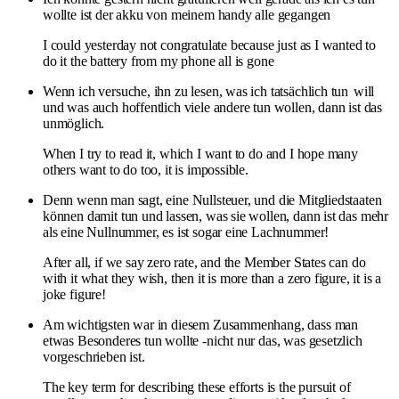
wollte ist der akku von meinem handy alle gegangen
I could yesterday not congratulate because just as I wanted to
do it the battery from my phone all is gone
Wenn ich versuche, ihn zu lesen, was ich tatsächlich tun
will
und was auch hoffentlich viele andere tun wollen, dann ist das
unmöglich.
When I try to read it, which I want to do and I hope many
others want to do too, it is impossible.
Denn wenn man sagt, eine Nullsteuer, und die Mitgliedstaaten
können damit tun und lassen, was sie wollen, dann ist das mehr
als eine Nullnummer, es ist sogar eine Lachnummer!
After all, if we say zero rate, and the Member States can do
with it what they wish, then it is more than a zero figure, it is a
joke figure!
Am wichtigsten war in diesem Zusammenhang, dass man
etwas Besonderes tun wollte -nicht nur das, was gesetzlich
vorgeschrieben ist.
The key term for describing these efforts is the pursuit of