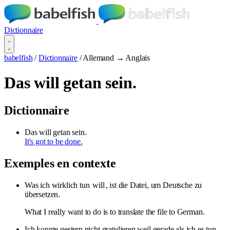
Dictionnaire
babelfish
/
Dictionnaire
/
Allemand → Anglais
Das will getan sein.
Dictionnaire
Das will getan sein.
It's got to be done.
Exemples en contexte
Was ich wirklich tun
will
, ist die Datei, um Deutsche zu
übersetzen.
What I really want to do is to translate the file to German.
Ich konnte gestern nicht gratulieren weil gerade als ich es tun