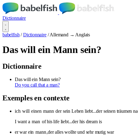
Dictionnaire
babelfish
/
Dictionnaire
/
Allemand → Anglais
Das will ein Mann sein?
Dictionnaire
Das will ein Mann sein?
Do you call that a man?
Exemples en contexte
ich
will
einen
mann
der sein Leben liebt...der seinen träumen n
I want a
man
of his life liebt...der his dream is
er war ein
mann
,der alles wollte und sehr mutig war