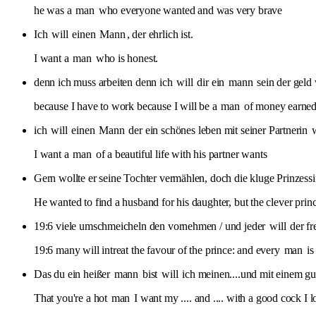
he was a
man
who everyone wanted and was very brave
Ich
will
einen
Mann
, der ehrlich ist.
I want a
man
who is honest.
denn ich muss arbeiten denn ich
will
dir ein
mann
sein der geld 
because I have to work because I will be a
man
of money earne
ich
will
einen
Mann
der ein schönes leben mit seiner Partnerin
w
I want a
man
of a beautiful life with his partner wants
Gern wollte er seine Tochter vermählen, doch die kluge Prinzess
He wanted to find a husband for his daughter, but the clever pri
19:6 viele umschmeicheln den vornehmen / und jeder
will
der fr
19:6 many will intreat the favour of the prince: and every
man
is 
Das du ein heißer
mann
bist
will
ich meinen....und mit einem gut
That you're a hot
man
I want my .... and .... with a good cock I lo