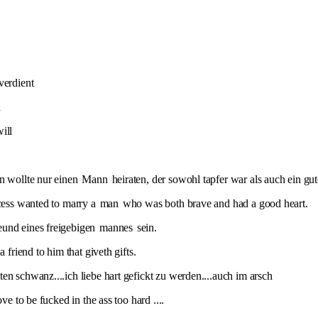
verdient
d
ill
in wollte nur einen
Mann
heiraten, der sowohl tapfer war als auch ein gu
ncess wanted to marry a
man
who was both brave and had a good heart.
eund eines freigebigen
mannes
sein.
a friend to him that giveth gifts.
en schwanz....ich liebe hart gefickt zu werden....auch im arsch
ve to be fucked in the ass too hard ....