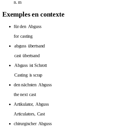
n.
m
Exemples en contexte
für den
Abguss
for
casting
abguss
übertsand
cast
übertsand
Abguss
ist Schrott
Casting
is scrap
den nächsten
Abguss
the next
cast
Artikulator,
Abguss
Articulators,
Cast
chirurgischer
Abguss