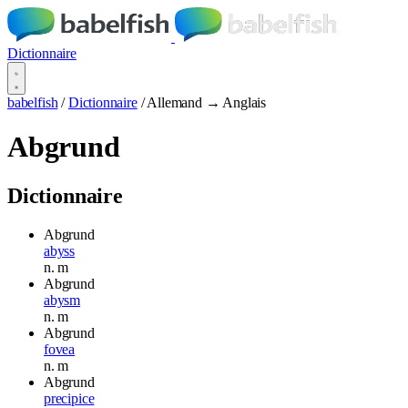
Dictionnaire
babelfish
/
Dictionnaire
/
Allemand → Anglais
Abgrund
Dictionnaire
Abgrund
abyss
n.
m
Abgrund
abysm
n.
m
Abgrund
fovea
n.
m
Abgrund
precipice