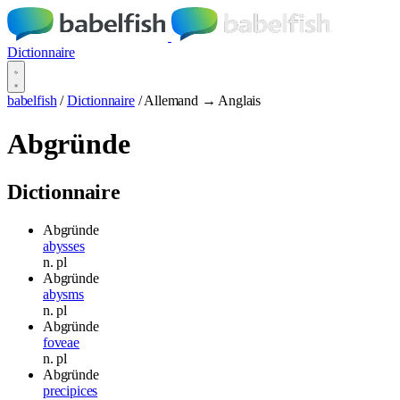
Dictionnaire
babelfish
/
Dictionnaire
/
Allemand → Anglais
Abgründe
Dictionnaire
Abgründe
abysses
n.
pl
Abgründe
abysms
n.
pl
Abgründe
foveae
n.
pl
Abgründe
precipices