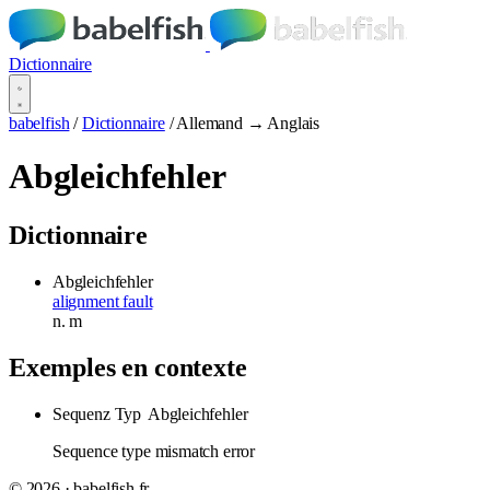
Dictionnaire
babelfish
/
Dictionnaire
/
Allemand → Anglais
Abgleichfehler
Dictionnaire
Abgleichfehler
alignment fault
n.
m
Exemples en contexte
Sequenz Typ
Abgleichfehler
Sequence type mismatch error
© 2026 · babelfish.fr