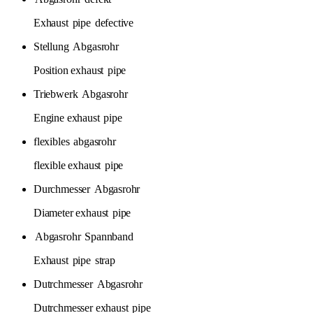
Exhaust
pipe
defective
Stellung
Abgasrohr
Position exhaust
pipe
Triebwerk
Abgasrohr
Engine exhaust
pipe
flexibles
abgasrohr
flexible exhaust
pipe
Durchmesser
Abgasrohr
Diameter exhaust
pipe
Abgasrohr
Spannband
Exhaust
pipe
strap
Dutrchmesser
Abgasrohr
Dutrchmesser exhaust
pipe