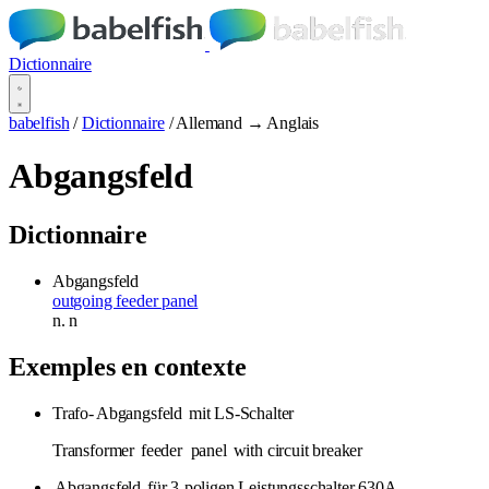
Dictionnaire
babelfish
/
Dictionnaire
/
Allemand → Anglais
Abgangsfeld
Dictionnaire
Abgangsfeld
outgoing feeder panel
n.
n
Exemples en contexte
Trafo-
Abgangsfeld
mit LS-Schalter
Transformer
feeder
panel
with circuit breaker
Abgangsfeld
für 3-poligen Leistungsschalter 630A