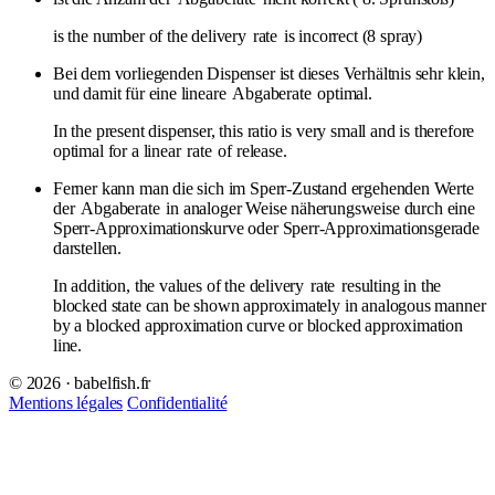
is the number of the delivery
rate
is incorrect (8 spray)
Bei dem vorliegenden Dispenser ist dieses Verhältnis sehr klein,
und damit für eine lineare
Abgaberate
optimal.
In the present dispenser, this ratio is very small and is therefore
optimal for a linear
rate
of release.
Ferner kann man die sich im Sperr-Zustand ergehenden Werte
der
Abgaberate
in analoger Weise näherungsweise durch eine
Sperr-Approximationskurve oder Sperr-Approximationsgerade
darstellen.
In addition, the values of the delivery
rate
resulting in the
blocked state can be shown approximately in analogous manner
by a blocked approximation curve or blocked approximation
line.
© 2026 · babelfish.fr
Mentions légales
Confidentialité