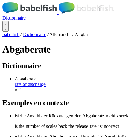
Dictionnaire
babelfish
/
Dictionnaire
/
Allemand → Anglais
Abgaberate
Dictionnaire
Abgaberate
rate of discharge
n.
f
Exemples en contexte
ist die Anzahl der Rückwaagen der
Abgaberate
nicht korrekt
is the number of scales back the release
rate
is incorrect
ist die Anzahl der
Abgaberate
nicht korrekt ( 8. Sprühstoß)