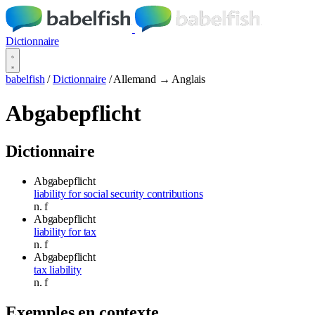
Dictionnaire
babelfish
/
Dictionnaire
/
Allemand → Anglais
Abgabepflicht
Dictionnaire
Abgabepflicht
liability for social security contributions
n.
f
Abgabepflicht
liability for tax
n.
f
Abgabepflicht
tax liability
n.
f
Exemples en contexte