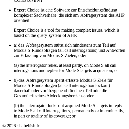
COMPONENT
Expert Choice ist eine Software zur Entscheidungsfindung
komplexer Sachverhalte, die sich am
Abfragesystem
des AHP
orientiert.
Expert Choice is a tool for making complex issues, which is
based on the query
system
of AHP.
a) das
Abfragesystem
stützt sich mindestens zum Teil auf
Modus-S-Rundabfragen (all call interrogations) und Antworten
zur Erfassung von Modus-S-Zielen; oder
(a) the interrogator relies, at least partly, on Mode S all call
interrogations and replies for Mode S targets acquisition; or
b) das
Abfragesystem
sperrt erfasste Modus-S-Ziele für
Modus-S-Rundabfragen (all call interrogation lockout)
dauerhaft oder vorübergehend für einen Teil oder die
Gesamtheit seines Abdeckungsbereichs; oder
(b) the interrogator locks out acquired Mode S targets in reply
to Mode S all call interrogations, permanently or intermittently,
in part or totality of its coverage; or
© 2026 · babelfish.fr