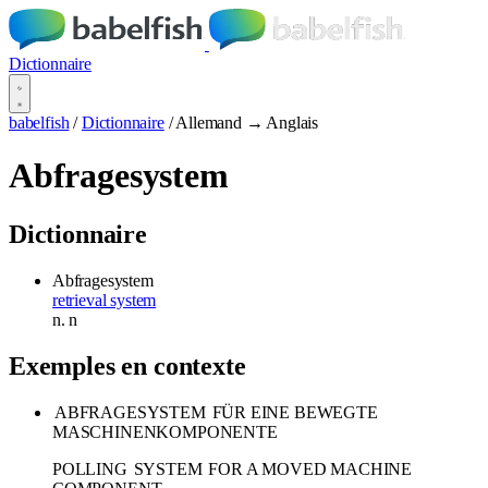
Dictionnaire
babelfish
/
Dictionnaire
/
Allemand → Anglais
Abfragesystem
Dictionnaire
Abfragesystem
retrieval system
n.
n
Exemples en contexte
ABFRAGESYSTEM
FÜR EINE BEWEGTE
MASCHINENKOMPONENTE
POLLING
SYSTEM
FOR A MOVED MACHINE