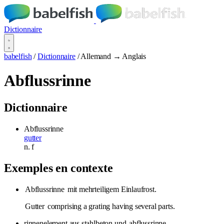
Dictionnaire
babelfish
/
Dictionnaire
/
Allemand → Anglais
Abflussrinne
Dictionnaire
Abflussrinne
gutter
n.
f
Exemples en contexte
Abflussrinne
mit mehrteiligem Einlaufrost.
Gutter
comprising a grating having several parts.
rinnenelement aus stahlbeton und
abflussrinne
.