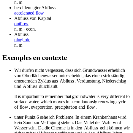
n.
m
beschleunigter Abfluss
accelerated flow
Abfluss von Kapital
outflow
n.
m
· econ.
Abfluss
plughole
n.
m
Exemples en contexte
Wir dürfen nicht vergessen, dass sich Grundwasser erheblich
von Oberflächenwasser unterscheidet, das einen sich ständig
erneuernden Zyklus aus
Abfluss
, Verdunstung, Niederschlag
und
Abfluss
durchläuft.
It is important to remember that groundwater is very different to
surface water, which moves in a continuously renewing cycle
of
flow
, evaporation, precipitation and
flow
.
unter Punkt 6 sehe ich Probleme. In einem Krankenhaus wird
kein Sand zur Verfügung stehen. Das Mittel der Wahl wird
Wasser sein. Da die Chemie ja in den
Abfluss
geht können wir