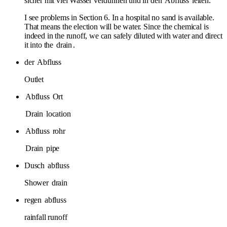
sicher mit viel Wasser verdünnen und in den
Abfluss
leiten.
I see problems in Section 6. In a hospital no sand is available.
That means the election will be water. Since the chemical is
indeed in the runoff, we can safely diluted with water and direct
it into the
drain
.
der
Abfluss
Outlet
Abfluss
Ort
Drain
location
Abfluss
rohr
Drain
pipe
Dusch
abfluss
Shower
drain
regen
abfluss
rainfall runoff