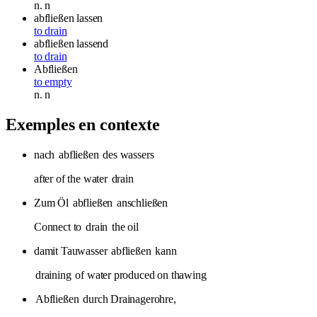
n.
n
abfließen lassen
to drain
abfließen lassend
to drain
Abfließen
to empty
n.
n
Exemples en contexte
nach
abfließen
des wassers
after of the water
drain
Zum Öl
abfließen
anschließen
Connect to
drain
the oil
damit Tauwasser
abfließen
kann
draining
of water produced on thawing
Abfließen
durch Drainagerohre,