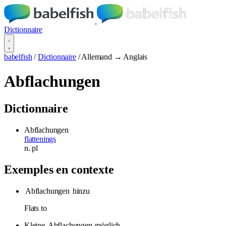
Dictionnaire
babelfish
/
Dictionnaire
/
Allemand → Anglais
Abflachungen
Dictionnaire
Abflachungen
flattenings
n.
pl
Exemples en contexte
Abflachungen
hinzu
Flats to
Kleine
Abflachungen
möglich