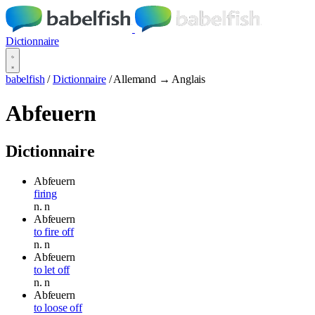
Dictionnaire
babelfish
/
Dictionnaire
/
Allemand → Anglais
Abfeuern
Dictionnaire
Abfeuern
firing
n.
n
Abfeuern
to fire off
n.
n
Abfeuern
to let off
n.
n
Abfeuern
to loose off