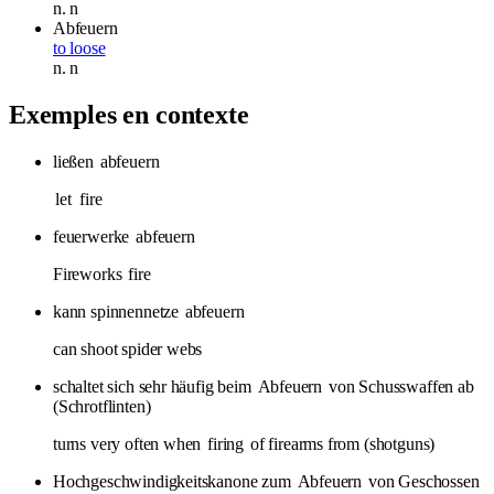
n.
n
Abfeuern
to loose
n.
n
Exemples en contexte
ließen
abfeuern
let
fire
feuerwerke
abfeuern
Fireworks
fire
kann spinnennetze
abfeuern
can shoot spider webs
schaltet sich sehr häufig beim
Abfeuern
von Schusswaffen ab
(Schrotflinten)
turns very often when
firing
of firearms from (shotguns)
Hochgeschwindigkeitskanone zum
Abfeuern
von Geschossen