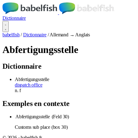
Dictionnaire
babelfish
/
Dictionnaire
/
Allemand → Anglais
Abfertigungsstelle
Dictionnaire
Abfertigungsstelle
dispatch office
n.
f
Exemples en contexte
Abfertigungsstelle
(Feld 30)
Customs sub place (box 30)
© 2026 · babelfish.fr