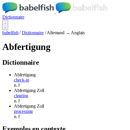
Dictionnaire
babelfish
/
Dictionnaire
/
Allemand → Anglais
Abfertigung
Dictionnaire
Abfertigung
check-in
n.
f
Abfertigung
Zoll
clearing
n.
f
Abfertigung
Zoll
processing
n.
f
Exemples en contexte