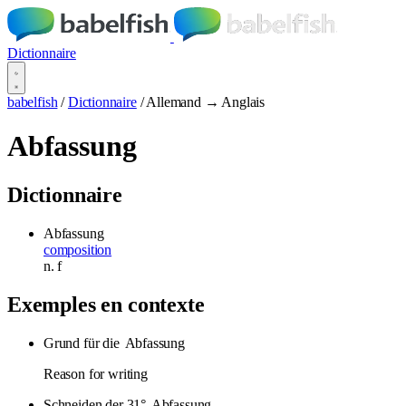
Dictionnaire
babelfish
/
Dictionnaire
/
Allemand → Anglais
Abfassung
Dictionnaire
Abfassung
composition
n.
f
Exemples en contexte
Grund für die
Abfassung
Reason for writing
Schneiden der 31°
Abfassung