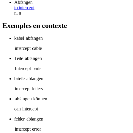
Abfangen
to intercept
n.
n
Exemples en contexte
kabel
abfangen
intercept
cable
Teile
abfangen
Intercept
parts
briefe
abfangen
intercept
letters
abfangen
können
can
intercept
fehler
abfangen
intercept
error