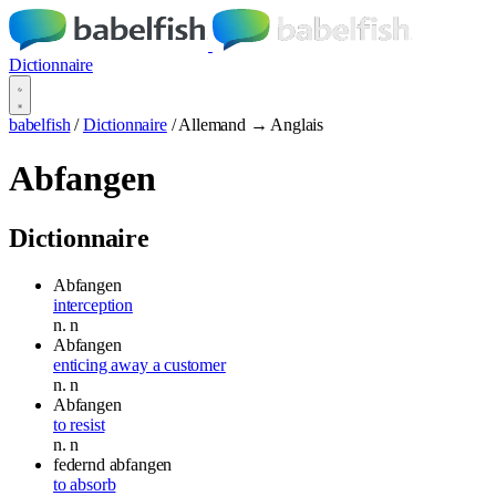
Dictionnaire
babelfish
/
Dictionnaire
/
Allemand → Anglais
Abfangen
Dictionnaire
Abfangen
interception
n.
n
Abfangen
enticing away a customer
n.
n
Abfangen
to resist
n.
n
federnd abfangen
to absorb