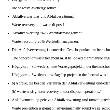
use of waste as energy source
Abfallverwertung
und Abfallbeseitigung
Waste recovery and waste disposal
Abfallverwertung
%26 Wertstoffmanagement
Waste
recycling
26% Wertstoffmanagement
Die
Abfallverwertung
ist unter drei Gesichtspunkten zu betracht
The concept of waste treatment must be looked at from three angl
Högbytorp - Schwedens neue Vorzeigeprojekt in der thermische
Högbytorp - Sweden's new flagship project in the thermal waste
b) Abfälle, die bei den Verfahren der
Abfallverwertung
und/oder 
(b) waste arising from recovery and/or disposal operations.".
Abfallvermeidung geht vor
Abfallverwertung
und umweltgerecht
Waste prevention is going on environmentally sound waste
recyc