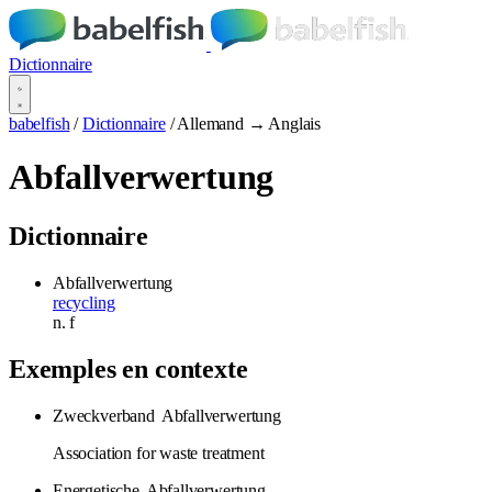
Dictionnaire
babelfish
/
Dictionnaire
/
Allemand → Anglais
Abfallverwertung
Dictionnaire
Abfallverwertung
recycling
n.
f
Exemples en contexte
Zweckverband
Abfallverwertung
Association for waste treatment
Energetische
Abfallverwertung