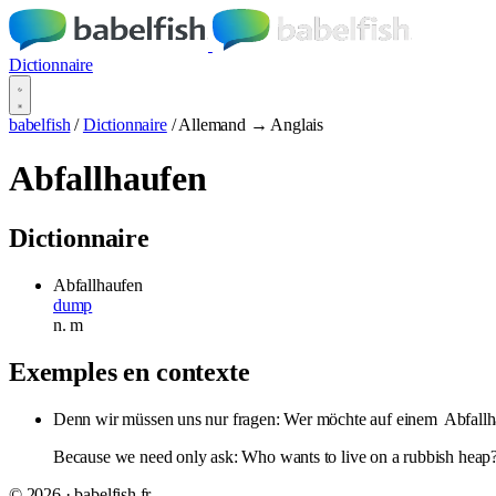
Dictionnaire
babelfish
/
Dictionnaire
/
Allemand → Anglais
Abfallhaufen
Dictionnaire
Abfallhaufen
dump
n.
m
Exemples en contexte
Denn wir müssen uns nur fragen: Wer möchte auf einem
Abfallh
Because we need only ask: Who wants to live on a rubbish heap
© 2026 · babelfish.fr