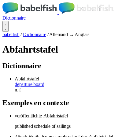
Dictionnaire
babelfish
/
Dictionnaire
/
Allemand → Anglais
Abfahrtstafel
Dictionnaire
Abfahrtstafel
departure board
n.
f
Exemples en contexte
veröffentlichte
Abfahrtstafel
published schedule of sailings
Zürich Flughafen war zuoberst auf der
Abfahrtstafel