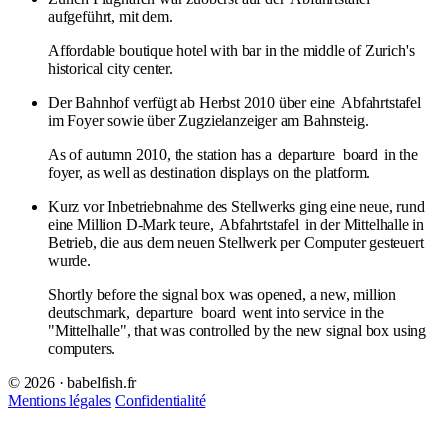
aufgeführt, mit dem.
Affordable boutique hotel with bar in the middle of Zurich's
historical city center.
Der Bahnhof verfügt ab Herbst 2010 über eine
Abfahrtstafel
im Foyer sowie über Zugzielanzeiger am Bahnsteig.
As of autumn 2010, the station has a
departure
board
in the
foyer, as well as destination displays on the platform.
Kurz vor Inbetriebnahme des Stellwerks ging eine neue, rund
eine Million D-Mark teure,
Abfahrtstafel
in der Mittelhalle in
Betrieb, die aus dem neuen Stellwerk per Computer gesteuert
wurde.
Shortly before the signal box was opened, a new, million
deutschmark,
departure
board
went into service in the
"Mittelhalle", that was controlled by the new signal box using
computers.
© 2026 · babelfish.fr
Mentions légales
Confidentialité