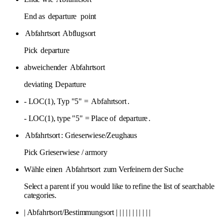
End as
departure
point
Abfahrtsort
Abflugsort
Pick
departure
abweichender
Abfahrtsort
deviating
Departure
- LOC(1), Typ "5" =
Abfahrtsort
.
- LOC(1), type "5" = Place of
departure
.
Abfahrtsort
: Grieserwiese/Zeughaus
Pick Grieserwiese / armory
Wähle einen
Abfahrtsort
zum Verfeinern der Suche
Select a parent if you would like to refine the list of searchable
categories.
| Abfahrtsort/Bestimmungsort | | | | | | | | | | |