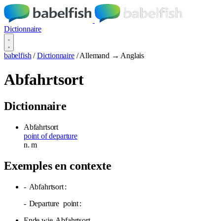
Dictionnaire
babelfish
/
Dictionnaire
/
Allemand → Anglais
Abfahrtsort
Dictionnaire
Abfahrtsort
point of departure
n.
m
Exemples en contexte
-
Abfahrtsort
:
-
Departure
point
:
Ende wie
Abfahrtsort