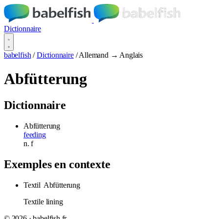
Dictionnaire
babelfish
/
Dictionnaire
/
Allemand → Anglais
Abfütterung
Dictionnaire
Abfütterung
feeding
n.
f
Exemples en contexte
Textil
Abfütterung
Textile lining
© 2026 · babelfish.fr