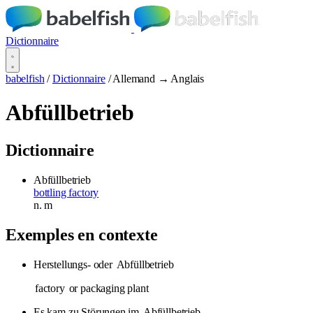
Dictionnaire
babelfish
/
Dictionnaire
/
Allemand → Anglais
Abfüllbetrieb
Dictionnaire
Abfüllbetrieb
bottling factory
n.
m
Exemples en contexte
Herstellungs- oder
Abfüllbetrieb
factory
or packaging plant
Es kam zu Störungen im
Abfüllbetrieb
.