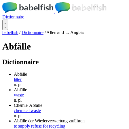
Dictionnaire
babelfish
/
Dictionnaire
/
Allemand → Anglais
Abfälle
Dictionnaire
Abfälle
litter
n.
pl
Abfälle
waste
n.
pl
Chemie-Abfälle
chemical waste
n.
pl
Abfälle der Wiederverwertung zuführen
to supply refuse for recycling