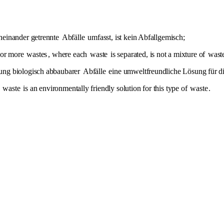
neinander getrennte
Abfälle
umfasst, ist kein Abfallgemisch;
o or more
wastes
, where each
waste
is separated, is not a mixture of
wast
ung biologisch abbaubarer
Abfälle
eine umweltfreundliche Lösung für di
e
waste
is an environmentally friendly solution for this type of
waste
.