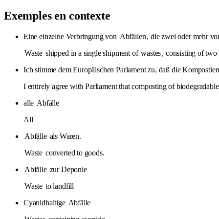
Exemples en contexte
Eine einzelne Verbringung von
Abfällen
, die zwei oder mehr vo
Waste
shipped in a single shipment of
wastes
, consisting of tw
Ich stimme dem Europäischen Parlament zu, daß die Kompostier
I entirely agree with Parliament that composting of biodegradabl
alle
Abfälle
All
Abfälle
als Waren.
Waste
converted to goods.
Abfälle
zur Deponie
Waste
to landfill
Cyanidhaltige
Abfälle